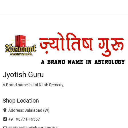
Jyotish Guru
A Brand name in Lal Kitab Remedy.
Shop Location
Address: Jalalabad (W)
+91 98771-16557
contact@jyotishguru.online