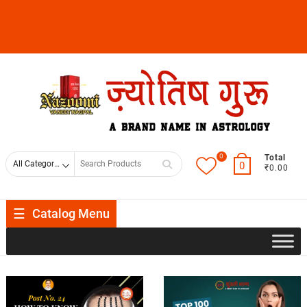
0
Total
0
₹0.00
Catalog Menu