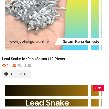
Lead Snake for Rahu Saturn (12 Piece)
₹
240.00
₹
300.00
ADD TO CART
Sale!