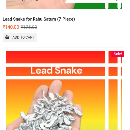
Lead Snake for Rahu Saturn (7 Piece)
₹
140.00
₹
175.00
ADD TO CART
Sale!