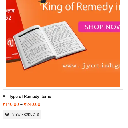
All Type of Remedy Items
₹
140.00
₹
240.00
–
VIEW PRODUCTS